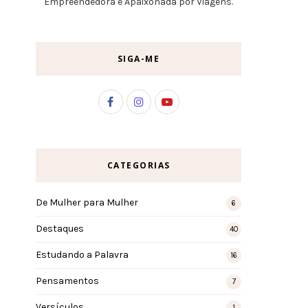
Empreendedora e Apaixonada por Viagens.
SIGA-ME
CATEGORIAS
De Mulher para Mulher
6
Destaques
40
Estudando a Palavra
16
Pensamentos
7
Versículos
1