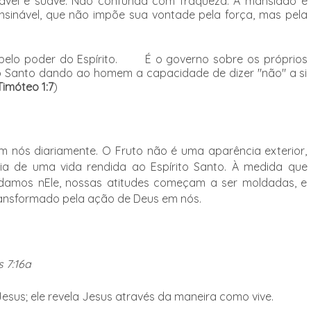
nável e suave.
Não confunda com fraqueza. A mansidão é
nsinável, que não impõe sua vontade pela força, mas pela
 pelo poder do Espírito.
É o governo sobre os próprios
to Santo dando ao homem a capacidade de dizer "não" a si
Timóteo 1:7
)
 em nós diariamente. O Fruto não é uma aparência exterior,
cia de uma vida rendida ao Espírito Santo. À medida que
amos nEle, nossas atitudes começam a ser moldadas, e
transformado pela ação de Deus em nós.
 7:16a
esus; ele revela Jesus através da maneira como vive.