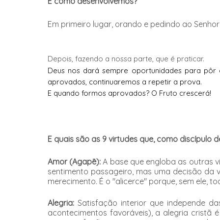
E como desenvolvemos?
Em primeiro lugar, orando e pedindo ao Senhor 
Depois, fazendo a nossa parte, que é praticar.
Deus nos dará sempre oportunidades para pôr e
aprovados, continuaremos a repetir a prova.
E quando formos aprovados? O Fruto crescerá!
E quais são as 9 virtudes que, como discípulo de
Amor (Agapē):
A base que engloba as outras v
sentimento passageiro, mas uma decisão da 
merecimento. É o "alicerce" porque, sem ele, t
Alegria:
Satisfação interior que independe da
acontecimentos favoráveis), a alegria cristã