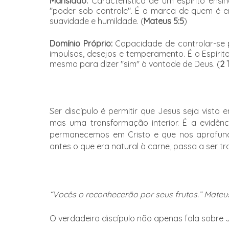
Mansidão:
Característica de um espírito ensi
"poder sob controle". É a marca de quem é e
suavidade e humildade. (
Mateus 5:5
)
Domínio Próprio:
Capacidade de controlar-se
impulsos, desejos e temperamento. É o Espíri
mesmo para dizer "sim" à vontade de Deus. (
2 
Ser discípulo é permitir que Jesus seja visto
mas uma transformação interior. É a evidên
permanecemos em Cristo e que nos aprofund
antes o que era natural à carne, passa a ser 
“Vocês o reconhecerão por seus frutos.” Mateus
O verdadeiro discípulo não apenas fala sobre J