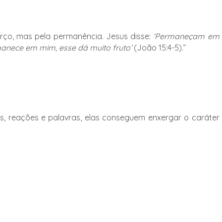
orço, mas pela permanência. Jesus disse:
‘Permaneçam em
nece em mim, esse dá muito fruto’
(João 15:4-5).”
, reações e palavras, elas conseguem enxergar o caráter