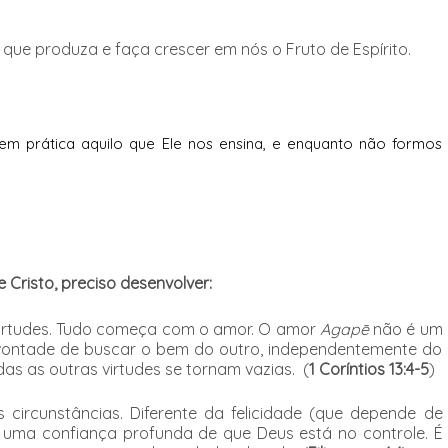
que produza e faça crescer em nós o Fruto de Espírito.
m prática aquilo que Ele nos ensina, e enquanto não formos
 Cristo, preciso desenvolver:
irtudes. Tudo começa com o amor.
O amor
Agapē
não é um
vontade de buscar o bem do outro, independentemente do
odas as outras virtudes se tornam vazias.
(
1 Coríntios 13:4-5
)
s circunstâncias.
Diferente da felicidade (que depende de
 é uma confiança profunda de que Deus está no controle. É