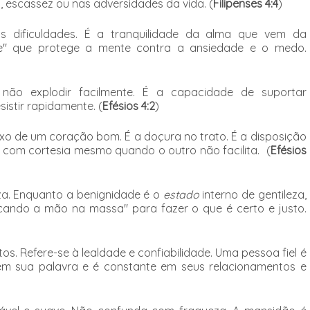
 escassez ou nas adversidades da vida.
(
Filipenses 4:4
)
s dificuldades.
É a tranquilidade da alma que vem da
de" que protege a mente contra a ansiedade e o medo.
ão explodir facilmente.
É a capacidade de suportar
istir rapidamente. (
Efésios 4:2
)
lexo de um coração bom.
É a doçura no trato. É a disposição
o com cortesia mesmo quando o outro não facilita.
(
Efésios
za.
Enquanto a benignidade é o
estado
interno de gentileza,
cando a mão na massa" para fazer o que é certo e justo.
tos.
Refere-se à lealdade e confiabilidade. Uma pessoa fiel é
m sua palavra e é constante em seus relacionamentos e