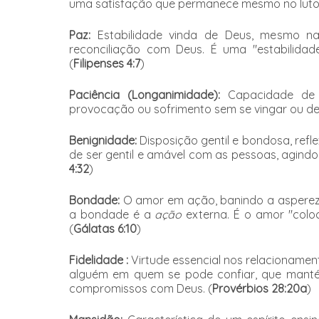
uma satisfação que permanece mesmo no luto,
Paz:
Estabilidade vinda de Deus, mesmo na
reconciliação com Deus. É uma "estabilida
(
Filipenses 4:7
)
Paciência (Longanimidade):
Capacidade de n
provocação ou sofrimento sem se vingar ou des
Benignidade:
Disposição gentil e bondosa, ref
de ser gentil e amável com as pessoas, agind
4:32
)
Bondade:
O amor em ação, banindo a aspere
a bondade é a
ação
externa. É o amor "colo
(
Gálatas 6:10
)
Fidelidade :
Virtude essencial nos relacionamen
alguém em quem se pode confiar, que manté
compromissos com Deus. (
Provérbios 28:20a
)