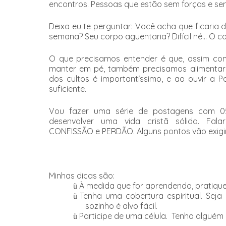
encontros. Pessoas que estão sem forças e s
Deixa eu te perguntar: Você acha que ficaria 
semana? Seu corpo aguentaria? Difícil né... O co
O que precisamos entender é que, assim com
manter em pé, também precisamos alimentar e n
dos cultos é importantíssimo, e ao ouvir a
suficiente.
Vou fazer uma série de postagens com 05
desenvolver uma vida cristã sólida. F
CONFISSÃO e PERDÃO. Alguns pontos vão exigir d
Minhas dicas são:
À medida que for aprendendo, pratiqu
ü
Tenha uma cobertura espiritual. Sej
ü
sozinho é alvo fácil.
Participe de uma célula. Tenha alguém p
ü