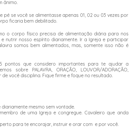
em ânimo.
de pé se você se alimentasse apenas 01, 02 ou 03 vezes por
rpo ficaria bem debilitado.
o o corpo físico precisa de alimentação diária para nos
utrir nosso espírito diariamente. Ir a Igreja e participar
 Palavra somos bem alimentados, mas, somente isso não é
 pontos que considero importantes para te ajudar a
alaremos sobre PALAVRA, ORAÇÃO, LOUVOR/ADORAÇÃO,
e você disciplina. Fique firme e foque no resultado.
e diariamente mesmo sem vontade.
a membro de uma Igreja e congregue. Cavaleiro que anda
erto para te encorajar, instruir e orar com e por você.