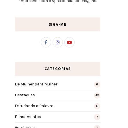
Empreendedora e Apaixonada por Viagens.
SIGA-ME
CATEGORIAS
De Mulher para Mulher
6
Destaques
40
Estudando a Palavra
16
Pensamentos
7
Versículos
1