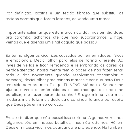
Por definição, cicatriz é um tecido fibroso que substitui os
tecidos normais que foram lesados, deixando uma marca.
Importante salientar que esta marca não dói, mas um dia doeu
pra caramba, achamos até que não suportaríamos. E hoje,
vemos que é apenas um sinal daquilo que passou.
Eu tenho algumas cicatrizes causadas por enfermidades físicas
e emocionais. Decidi olhar para elas de forma diferente. Ao
invés de vê-las e ficar remoendo e relembrando as dores, as
perdas(atenção: nossa mente tem o poder de nos fazer sentir
toda a dor novamente quando resolvemos contemplar o
passado), decidi olhar para minhas marcas e ver o quanto Deus
tem sido bom pra mim. E digo: EU VENCI! Até aqui o Senhor me
ajudou e venci as enfermidades, as batalhas que quiseram me
paralisar, me fazer parar de sonhar! E sigo minha vida mais
madura, mais feliz, mais decidida a continuar lutando por aquilo
que Deus pôs em meu coração.
Preciso te dizer que não passei isso sozinha. Algumas vezes nos
julgamos sós em nossas batalhas, mas não estamos. Há um
Deus em nossa vida, nos guardando e protegendo.
Há também