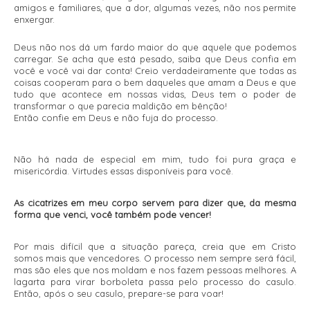
amigos e familiares, que a dor, algumas vezes, não nos permite
enxergar.
Deus não nos dá um fardo maior do que aquele que podemos
carregar. Se acha que está pesado, saiba que Deus confia em
você e você vai dar conta! Creio verdadeiramente que todas as
coisas cooperam para o bem daqueles que amam a Deus e que
tudo que acontece em nossas vidas, Deus tem o poder de
transformar o que parecia maldição em bênção!
Então confie em Deus e não fuja do processo.
Não há nada de especial em mim, tudo foi pura graça e
misericórdia. Virtudes essas disponíveis para você.
As cicatrizes em meu corpo servem para dizer que, da mesma
forma que venci, você também pode vencer!
Por mais difícil que a situação pareça, creia que em Cristo
somos mais que vencedores. O processo nem sempre será fácil,
mas são eles que nos moldam e nos fazem pessoas melhores. A
lagarta para virar borboleta passa pelo processo do casulo.
Então, após o seu casulo, prepare-se para voar!